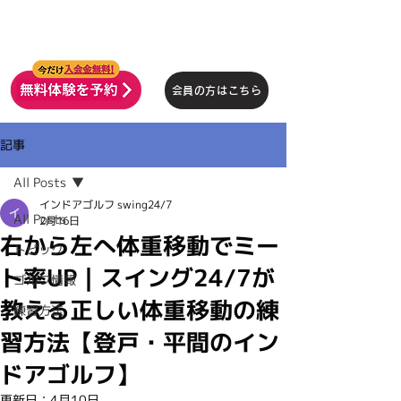
インドアゴルフ
SWING24/7
会員の方はこちら
記事
All Posts
インドアゴルフ swing24/7
All Posts
2月16日
右から左へ体重移動でミー
トピック
ト率UP｜スイング24/7が
ゴルフ情報
教える正しい体重移動の練
練習方法
習方法【登戸・平間のイン
ドアゴルフ】
更新日：
4月10日