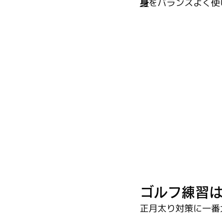
身
をバランスよく使
ゴルフ練習
正月太り対策に一番