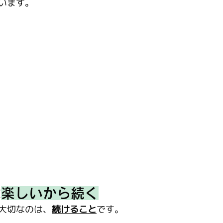
います。
は
楽しいから続く
大切なのは、
続けること
で
す。