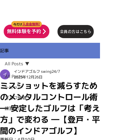
インドアゴルフ
SWING24/7
会員の方はこちら
記事
All Posts
インドアゴルフ swing24/7
All Posts
2025年12月26日
ミスショットを減らすため
トピック
のメンタルコントロール術
ゴルフ情報
― 安定したゴルフは「考え
練習方法
方」で変わる ―【登戸・平
間のインドアゴルフ】
更新日：
4月10日