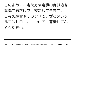
このように、考え方や意識の向け方を
意識するだけで、安定してきます。
日々の練習やラウンドで、ぜひメンタ
ルコントロールについても意識してみ
てください。
スイング24/7川崎平間店・登戸向ヶ丘
遊園店では、見学や無料体験を実施し
ております。
お得なキャンペーンもございますの
で、ぜひこちら↓の画像をクリックして
ご予約ください。