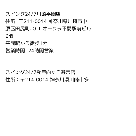
スイング24/7川崎平間店
住所: 〒211-0014 神奈川県川崎市中
原区田尻町20-1 オークラ平間駅前ビル
2階
平間駅から徒歩1分
営業時間: 24時間営業
スイング24/7登戸向ヶ丘遊園店
住所：〒214-0014 神奈川県川崎市多
摩区登戸１８３１番地 １「ＡＭＺＡ/
８階」
川崎市多摩区小田急電鉄小田原線 向ヶ
丘遊園駅徒歩4分、JR登戸駅徒歩8分
営業時間：24時間営業
SWING24/7
ゴルフ 登戸
ゴルフ 平間
スイング24/7
初心者
ゴルフ練習
ゴルフクラブ