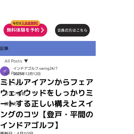
インドアゴルフ
SWING24/7
会員の方はこちら
記事
All Posts
インドアゴルフ swing24/7
All Posts
2025年12月12日
ミドルアイアンからフェア
トピック
ウェイウッドをしっかりミ
ゴルフ情報
ートする正しい構えとスイ
練習方法
ングのコツ【登戸・平間の
インドアゴルフ】
更新日：
4月10日