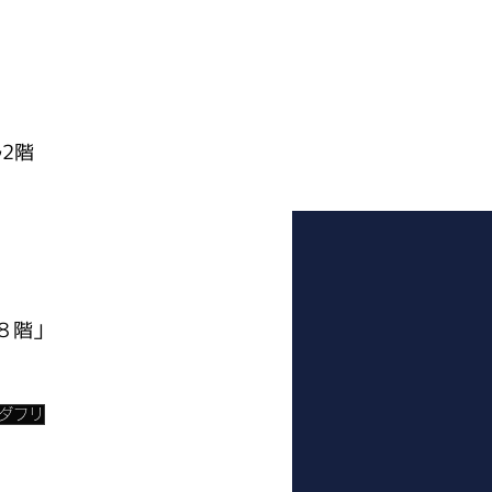
ル2階
/８階」
© 2022 Max LLC.
ダフリ