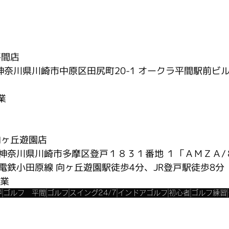
平間店
14 神奈川県川崎市中原区田尻町20-1 オークラ平間駅前ビ
業
向ヶ丘遊園店
14 神奈川県川崎市多摩区登戸１８３１番地 １「ＡＭＺＡ
電鉄小田原線 向ヶ丘遊園駅徒歩4分、JR登戸駅徒歩8分
営業
戸
ゴルフ 平間
ゴルフ
スイング24/7
インドアゴルフ
初心者
ゴルフ練習