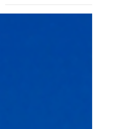
「アイアンを打つと、ボールの手前を叩いて
しまう……」 「ダフリが怖くて、思い切り
スイングできない」 「練習場ではうまく打
てるのに、コースに出るとダフってしまう」
ゴルフ初心者から中級者まで、多くのゴルフ
ァーが悩むミスのひとつがダフリです。 ダ
フリとは、クラブヘッドがボールに当たる前
に地面に接触し、ボールの手前の芝や地面を
打ってしまうミスのこと ー・－・－・ー・
－・－・ー ダフるとどうなる？ ボール
が思ったように飛ばない 飛距離が大きく落
ちる ボールが上がらない 次のショットが難
しくなる ダフリを怖がってスイングが小さ
くなる など、スコアにも大きく影響しま
す。 ー・－・－・ー・－・－・ー しかし、
ダフリは単純にボールをよく見ていないこと
だけが原因ではありません。 体の動き・ス
イング軌道・ボール位置など、さまざまな要